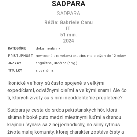
SADPARA
SADPARA
Réžia
:
Gabriele Canu
IT
51
min.
2024
KATEGÓRIE
dokumentárny
PRÍSTUPNOSŤ
nevhodné pre vekovú skupinu maloletých do 12 rokov
JAZYKY
angličtina, urdčina
(
orig.
)
TITULKY
slovenčina
Ikonické veľhory sú často spojené s veľkými 
expedíciami, odvážnymi cieľmi a veľkými snami. Ale čo 
tí, ktorých životy sú s nimi neoddeliteľne prepletené?
Sadpara je cesta do srdca pakistanských hôr, ktorá 
skúma hlboké puto medzi miestnymi ľuďmi a drsnou 
krajinou. Vynára sa z nej jednoduchý, no silný rytmus 
života malej komunity, ktorej charakter zostáva čistý a 