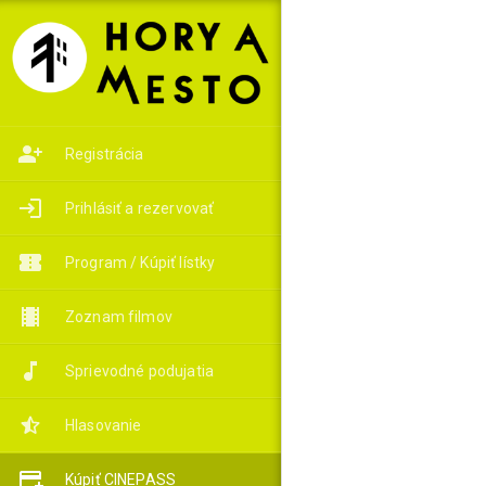
Registrácia
Prihlásiť a rezervovať
Program / Kúpiť lístky
Zoznam filmov
Sprievodné podujatia
Hlasovanie
Kúpiť CINEPASS