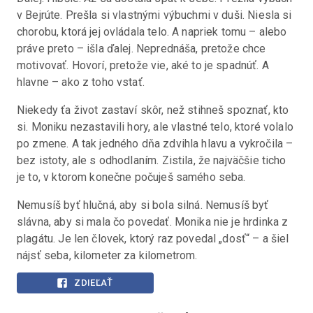
v Bejrúte. Prešla si vlastnými výbuchmi v duši. Niesla si 
chorobu, ktorá jej ovládala telo. A napriek tomu – alebo 
práve preto – išla ďalej. Neprednáša, pretože chce 
motivovať. Hovorí, pretože vie, aké to je spadnúť. A 
hlavne – ako z toho vstať.
Niekedy ťa život zastaví skôr, než stihneš spoznať, kto 
si. Moniku nezastavili hory, ale vlastné telo, ktoré volalo 
po zmene. A tak jedného dňa zdvihla hlavu a vykročila – 
bez istoty, ale s odhodlaním. Zistila, že najväčšie ticho 
je to, v ktorom konečne počuješ samého seba.
Nemusíš byť hlučná, aby si bola silná. Nemusíš byť 
slávna, aby si mala čo povedať. Monika nie je hrdinka z 
plagátu. Je len človek, ktorý raz povedal „dosť“ – a šiel 
nájsť seba, kilometer za kilometrom.
ZDIEĽAŤ