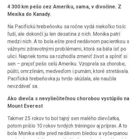
4 300 km pešo cez Ameriku, sama, v divočine. Z 
Mexika do Kanady.
Na Pacifickú hrebeňovku sa ročne vydá niekoľko tisíc 
ľudí, ale dokončí ju len desatina z nich. Monika patrí 
medzi nich. A to bola ešte pred nedávnom pacientkou s 
vážnymi zdravotnými problémami, ktorá sa bála ísť po 
ulici. Napriek tomu sa rozhodla zmeniť život a splniť si 
sen – prejsť pešo celú Ameriku. Vzoprela sa chorobe, 
púšti, omrzlinám, medveďom i pumám, ktoré stretávala. 
Pacifická hrebeňovka ju tvrdo skúšala, ale naučila 
nevzdávať sa.
Ako dievča s nevyliečiteľnou chorobou vystúpilo na 
Mount Everest
Takmer 25 rokov to bol tajný sen malého dievčatka, 
potom prišlo 10 rokov tvrdých tréningov aj príprav. A to 
bola Monika ešte pred nedávnom bledou a vyčerpanou 