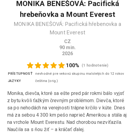
MONIKA BENEŠOVÁ: Pacifická
hrebeňovka a Mount Everest
MONIKA BENEŠOVÁ: Pacifická hřebenovka a
Mount Everest
CZ
90
min.
2026
100
%
(
1 hodnotenie
)
PRÍSTUPNOSŤ
nevhodné pre vekovú skupinu maloletých do 12 rokov
JAZYKY
čeština
(
orig.
)
Monika, dievča, ktoré sa ešte pred pár rokmi bálo vyjsť 
z bytu kvôli ťažkým črevným problémom. Dievča, ktoré 
sa po nehodách na verejnosti trápne krčilo v kúte. Dnes 
má za sebou 4 300 km pešo naprieč Amerikou a stála aj 
na vrchole Mount Everestu. Nad chorobou nezvíťazila. 
Naučila sa s ňou žiť – a kráčať ďalej.