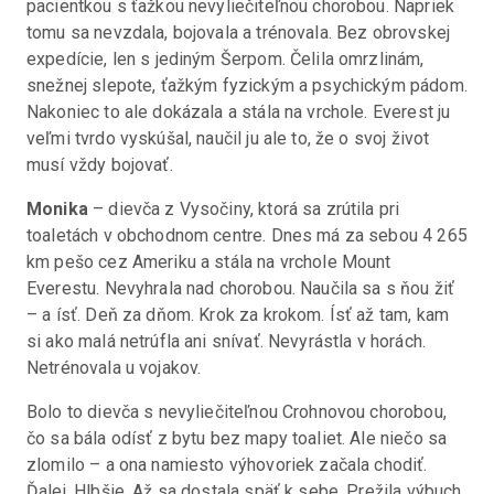
pacientkou s ťažkou nevyliečiteľnou chorobou. Napriek 
tomu sa nevzdala, bojovala a trénovala. Bez obrovskej 
expedície, len s jediným Šerpom. Čelila omrzlinám, 
snežnej slepote, ťažkým fyzickým a psychickým pádom. 
Nakoniec to ale dokázala a stála na vrchole. Everest ju 
veľmi tvrdo vyskúšal, naučil ju ale to, že o svoj život 
musí vždy bojovať.
Monika
 – dievča z Vysočiny, ktorá sa zrútila pri 
toaletách v obchodnom centre. Dnes má za sebou 4 265 
km pešo cez Ameriku a stála na vrchole Mount 
Everestu. Nevyhrala nad chorobou. Naučila sa s ňou žiť 
– a ísť. Deň za dňom. Krok za krokom. Ísť až tam, kam 
si ako malá netrúfla ani snívať. Nevyrástla v horách. 
Netrénovala u vojakov.
Bolo to dievča s nevyliečiteľnou Crohnovou chorobou, 
čo sa bála odísť z bytu bez mapy toaliet. Ale niečo sa 
zlomilo – a ona namiesto výhovoriek začala chodiť. 
Ďalej. Hlbšie. Až sa dostala späť k sebe. Prežila výbuch 